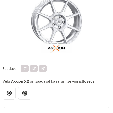
Saadaval :
17"
18"
19"
Velg
Axxion X2
on saadaval ka järgmise viimistlusega :