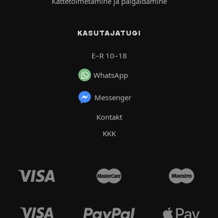
Kättetoimetamine ja paigaldamine
KASUTAJATUGI
E–R 10–18
WhatsApp
Messenger
Kontakt
KKK