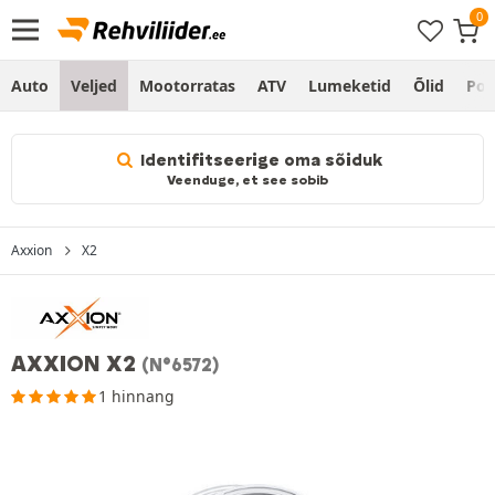
Auto
Veljed
Mootorratas
ATV
Lumeketid
Õlid
Po
Identifitseerige oma sõiduk
Veenduge, et see sobib
Axxion
X2
AXXION X2
(N°6572)
1 hinnang