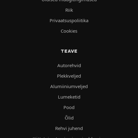
Riik
Privaatsuspoliitika
Cookies
TEAVE
Autorehvid
Plekkveljed
Alumiiniumveljed
Lumeketid
Pood
Õlid
Rehvi juhend