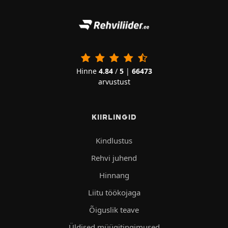
Hinne
4.84
/
5
|
66473
arvustust
KIIRLINGID
Kindlustus
Rehvi juhend
Hinnang
Liitu töökojaga
Õiguslik teave
Üldised müügitingimused