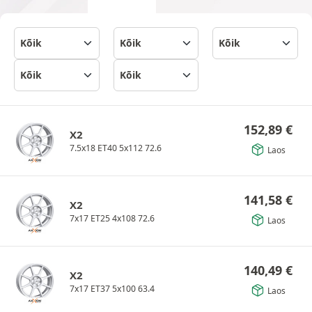
152,89
€
X2
7.5x18 ET40 5x112 72.6
Laos
141,58
€
X2
7x17 ET25 4x108 72.6
Laos
140,49
€
X2
7x17 ET37 5x100 63.4
Laos