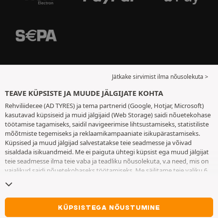
Jätkake sirvimist ilma nõusolekuta >
TEAVE KÜPSISTE JA MUUDE JÄLGIJATE KOHTA
Rehviliider.ee (AD TYRES) ja tema partnerid (Google, Hotjar, Microsoft)
kasutavad küpsiseid ja muid jälgijaid (Web Storage) saidi nõuetekohase
töötamise tagamiseks, saidil navigeerimise lihtsustamiseks, statistiliste
mõõtmiste tegemiseks ja reklaamikampaaniate isikupärastamiseks.
Küpsised ja muud jälgijad salvestatakse teie seadmesse ja võivad
sisaldada isikuandmeid. Me ei paiguta ühtegi küpsist ega muud jälgijat
teie seadmesse ilma teie vaba ja teadliku nõusolekuta, v.a need, mis on
vajalikud saidi nõuetekohaseks töötamiseks. Me säilitame teie valiku 6
kuuks. Te võite oma nõusoleku igal ajal tagasi võtta, minnes
küpsiste ja
muude jälgijate lehele
. Te saate saidi kasutamist jätkata ilma andmata
nõusolekut küpsiste ja muude jälgijate teie seadmesse paigutamiseks.
Keeldumine ei takista juurdepääsu teenustele AD TYRES. Lisateabe
KÜPSISTEGA NÕUSTUMINE
saamiseks vaadake
küpsiste ja muude jälgijate lehte
.