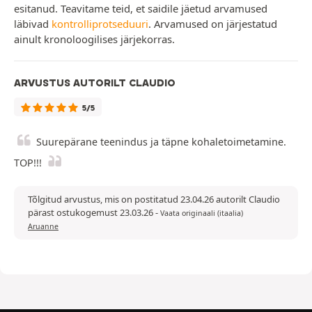
esitanud. Teavitame teid, et saidile jäetud arvamused
läbivad
kontrolliprotseduuri
. Arvamused on järjestatud
ainult kronoloogilises järjekorras.
ARVUSTUS AUTORILT CLAUDIO
5/5
Suurepärane teenindus ja täpne kohaletoimetamine.
TOP!!!
Tõlgitud arvustus, mis on postitatud 23.04.26 autorilt Claudio
pärast ostukogemust 23.03.26
-
Vaata originaali (itaalia)
Aruanne