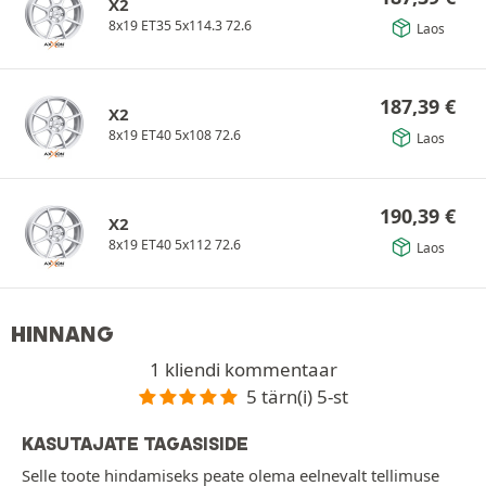
X2
8x19 ET35 5x114.3 72.6
Laos
187,39
€
X2
8x19 ET40 5x108 72.6
Laos
190,39
€
X2
8x19 ET40 5x112 72.6
Laos
HINNANG
1 kliendi kommentaar
5 tärn(i) 5-st
KASUTAJATE TAGASISIDE
Selle toote hindamiseks peate olema eelnevalt tellimuse