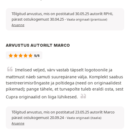
Tõlgitud arvustus, mis on postitatud 30.05.25 autorilt RPHL
pärast ostukogemust 30.04.25
-
Vaata originaali (prantsuse)
Aruanne
ARVUSTUS AUTORILT MARCO
5/5
Imelised veljed, värv vastab täpselt logotoonile ja
mattmust näeb samuti suurepärane välja. Komplekt saabus
tsentreerimisrõngaste ja poltidega (need on originaalidest
pikemad); pange tähele, et turvapolte tuleb eraldi osta, sest
Cupra originaalid on liiga lühikesed.
Tõlgitud arvustus, mis on postitatud 23.05.25 autorilt Marco
pärast ostukogemust 20.09.24
-
Vaata originaali (itaalia)
Aruanne