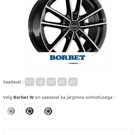
Saadaval :
17"
18"
19"
20"
21"
Velg
Borbet W
on saadaval ka järgmise viimistlusega :