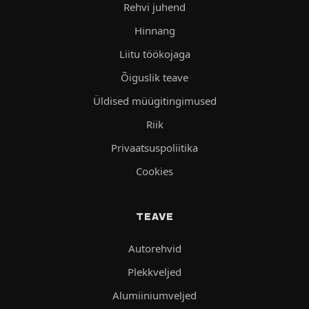
Rehvi juhend
Hinnang
Liitu töökojaga
Õiguslik teave
Üldised müügitingimused
Riik
Privaatsuspoliitika
Cookies
TEAVE
Autorehvid
Plekkveljed
Alumiiniumveljed