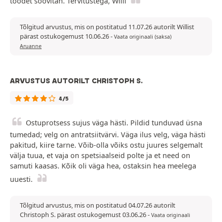
toodet soovitan. Tervitustega, Willi
Tõlgitud arvustus, mis on postitatud 11.07.26 autorilt Willist
pärast ostukogemust 10.06.26
-
Vaata originaali (saksa)
Aruanne
ARVUSTUS AUTORILT CHRISTOPH S.
4/5
Ostuprotsess sujus väga hästi. Pildid tunduvad üsna
tumedad; velg on antratsiitvärvi. Väga ilus velg, väga hästi
pakitud, kiire tarne. Võib-olla võiks ostu juures selgemalt
välja tuua, et vaja on spetsiaalseid polte ja et need on
samuti kaasas. Kõik oli väga hea, ostaksin hea meelega
uuesti.
Tõlgitud arvustus, mis on postitatud 04.07.26 autorilt
Christoph S. pärast ostukogemust 03.06.26
-
Vaata originaali