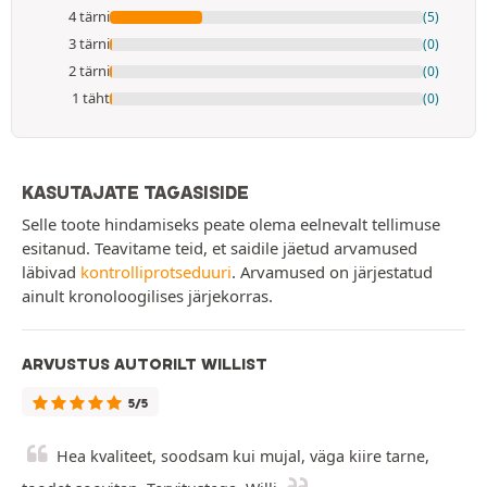
4 tärni
(5)
3 tärni
(0)
2 tärni
(0)
1 täht
(0)
KASUTAJATE TAGASISIDE
Selle toote hindamiseks peate olema eelnevalt tellimuse
esitanud. Teavitame teid, et saidile jäetud arvamused
läbivad
kontrolliprotseduuri
. Arvamused on järjestatud
ainult kronoloogilises järjekorras.
ARVUSTUS AUTORILT WILLIST
5/5
Hea kvaliteet, soodsam kui mujal, väga kiire tarne,