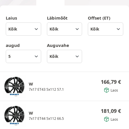
Laius
Läbimõõt
Offset (ET)
augud
Auguvahe
166,79
€
W
7x17 ET43 5x112 57.1
Laos
181,09
€
W
7x17 ET44 5x112 66.5
Laos