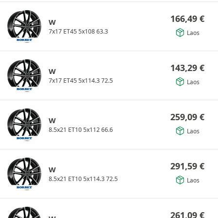
166,49
€
W
7x17 ET45 5x108 63.3
Laos
143,29
€
W
7x17 ET45 5x114.3 72.5
Laos
259,09
€
W
8.5x21 ET10 5x112 66.6
Laos
291,59
€
W
8.5x21 ET10 5x114.3 72.5
Laos
261,09
€