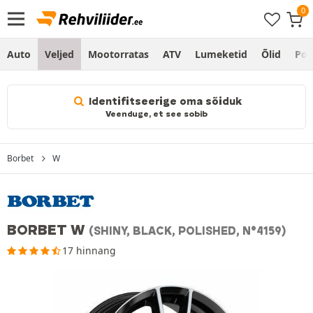
Auto
Veljed
Mootorratas
ATV
Lumeketid
Õlid
Po
Identifitseerige oma sõiduk
Veenduge, et see sobib
Borbet
W
BORBET W
(SHINY, BLACK, POLISHED, N°4159)
17 hinnang