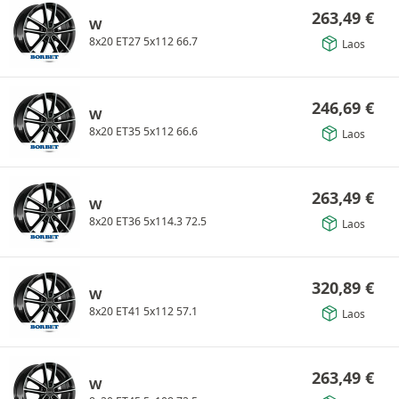
263,49
€
W
8x20 ET27 5x112 66.7
Laos
246,69
€
W
8x20 ET35 5x112 66.6
Laos
263,49
€
W
8x20 ET36 5x114.3 72.5
Laos
320,89
€
W
8x20 ET41 5x112 57.1
Laos
263,49
€
W