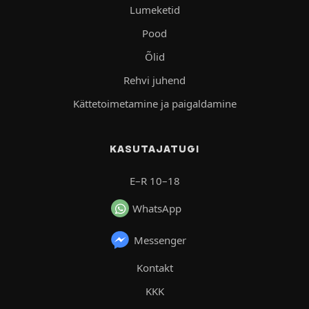
Lumeketid
Pood
Õlid
Rehvi juhend
Kättetoimetamine ja paigaldamine
KASUTAJATUGI
E–R 10–18
WhatsApp
Messenger
Kontakt
KKK