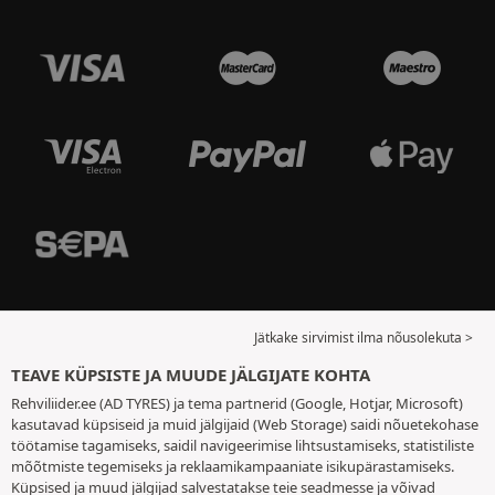
Jätkake sirvimist ilma nõusolekuta >
TEAVE KÜPSISTE JA MUUDE JÄLGIJATE KOHTA
Rehviliider.ee (AD TYRES) ja tema partnerid (Google, Hotjar, Microsoft)
kasutavad küpsiseid ja muid jälgijaid (Web Storage) saidi nõuetekohase
töötamise tagamiseks, saidil navigeerimise lihtsustamiseks, statistiliste
mõõtmiste tegemiseks ja reklaamikampaaniate isikupärastamiseks.
Küpsised ja muud jälgijad salvestatakse teie seadmesse ja võivad