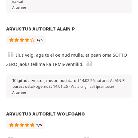
(saksa)
Aruanne
ARVUSTUS AUTORILT ALAIN P
4/5
Ilus velg, aga te ei öelnud mulle, et pean oma SOTTO
ZERO jaoks tellima ka TPMS-ventiilid.
Tõlgitud arvustus, mis on postitatud 14.02.26 autorilt ALAIN P
pärast ostukogemust 14.01.26
-
Vaata originaali (prantsuse)
Aruanne
ARVUSTUS AUTORILT WOLFGANG
5/5