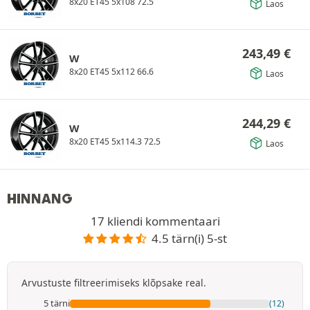
8x20 ET45 5x108 72.5
Laos
243,49
€
W
8x20 ET45 5x112 66.6
Laos
244,29
€
W
8x20 ET45 5x114.3 72.5
Laos
HINNANG
17 kliendi kommentaari
4.5 tärn(i) 5-st
Arvustuste filtreerimiseks klõpsake real.
5 tärni
(12)