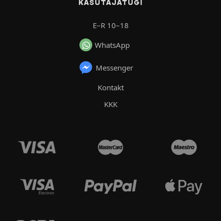
KASUTAJATUGI
E–R 10–18
WhatsApp
Messenger
Kontakt
KKK