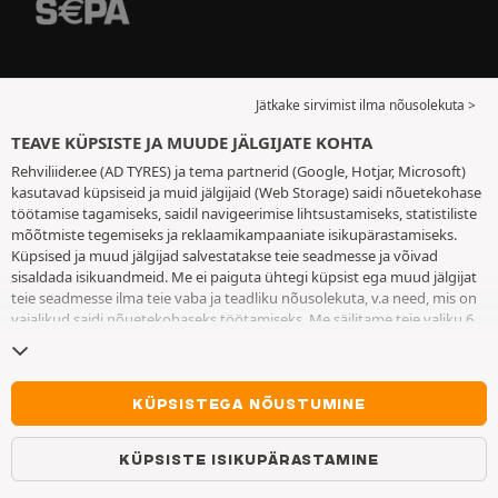
Jätkake sirvimist ilma nõusolekuta >
TEAVE KÜPSISTE JA MUUDE JÄLGIJATE KOHTA
Rehviliider.ee (AD TYRES) ja tema partnerid (Google, Hotjar, Microsoft)
kasutavad küpsiseid ja muid jälgijaid (Web Storage) saidi nõuetekohase
töötamise tagamiseks, saidil navigeerimise lihtsustamiseks, statistiliste
mõõtmiste tegemiseks ja reklaamikampaaniate isikupärastamiseks.
Küpsised ja muud jälgijad salvestatakse teie seadmesse ja võivad
sisaldada isikuandmeid. Me ei paiguta ühtegi küpsist ega muud jälgijat
teie seadmesse ilma teie vaba ja teadliku nõusolekuta, v.a need, mis on
vajalikud saidi nõuetekohaseks töötamiseks. Me säilitame teie valiku 6
kuuks. Te võite oma nõusoleku igal ajal tagasi võtta, minnes
küpsiste ja
muude jälgijate lehele
. Te saate saidi kasutamist jätkata ilma andmata
nõusolekut küpsiste ja muude jälgijate teie seadmesse paigutamiseks.
Keeldumine ei takista juurdepääsu teenustele AD TYRES. Lisateabe
KÜPSISTEGA NÕUSTUMINE
saamiseks vaadake
küpsiste ja muude jälgijate lehte
.
KÜPSISTE ISIKUPÄRASTAMINE