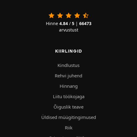
Hinne
4.84
/
5
|
66473
arvustust
KIIRLINGID
Kindlustus
Rehvi juhend
Hinnang
Liitu töökojaga
Õiguslik teave
Üldised müügitingimused
Riik