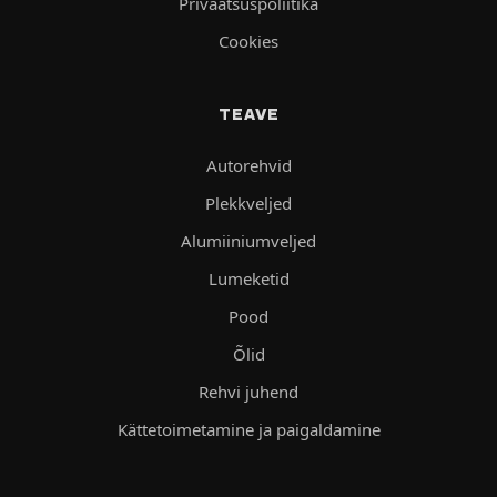
Privaatsuspoliitika
Cookies
TEAVE
Autorehvid
Plekkveljed
Alumiiniumveljed
Lumeketid
Pood
Õlid
Rehvi juhend
Kättetoimetamine ja paigaldamine