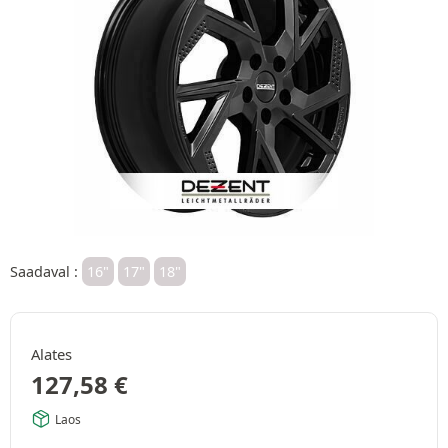
Saadaval :
16"
17"
18"
Alates
127,58
€
Laos