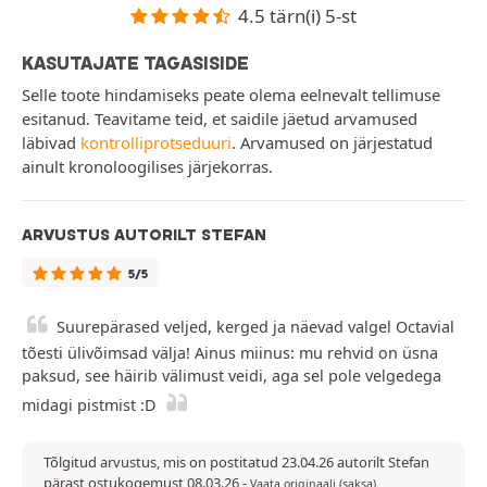
4.5 tärn(i) 5-st
KASUTAJATE TAGASISIDE
Selle toote hindamiseks peate olema eelnevalt tellimuse
esitanud. Teavitame teid, et saidile jäetud arvamused
läbivad
kontrolliprotseduuri
. Arvamused on järjestatud
ainult kronoloogilises järjekorras.
ARVUSTUS AUTORILT STEFAN
5/5
Suurepärased veljed, kerged ja näevad valgel Octavial
tõesti ülivõimsad välja! Ainus miinus: mu rehvid on üsna
paksud, see häirib välimust veidi, aga sel pole velgedega
midagi pistmist :D
Tõlgitud arvustus, mis on postitatud 23.04.26 autorilt Stefan
pärast ostukogemust 08.03.26
-
Vaata originaali (saksa)