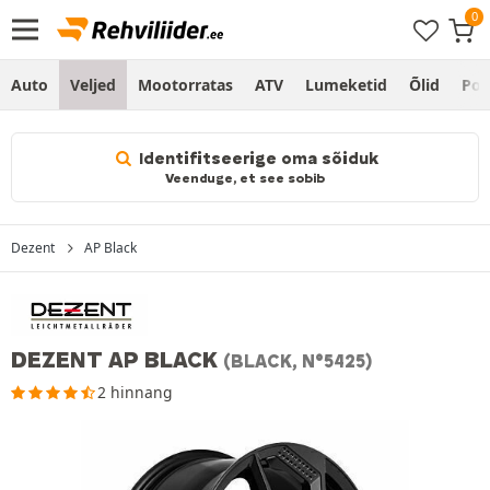
Auto
Veljed
Mootorratas
ATV
Lumeketid
Õlid
Po
Identifitseerige oma sõiduk
Veenduge, et see sobib
Dezent
AP Black
DEZENT AP BLACK
(BLACK, N°5425)
2 hinnang