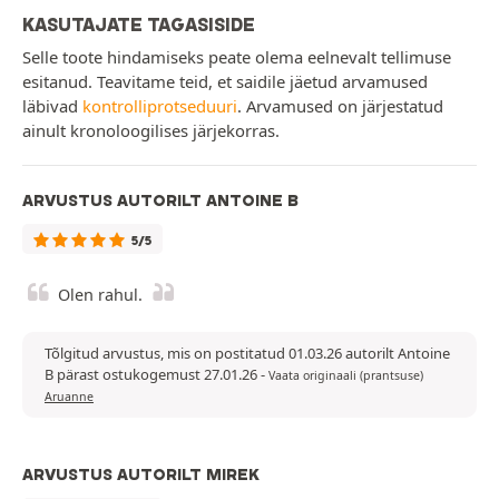
KASUTAJATE TAGASISIDE
Selle toote hindamiseks peate olema eelnevalt tellimuse
esitanud. Teavitame teid, et saidile jäetud arvamused
läbivad
kontrolliprotseduuri
. Arvamused on järjestatud
ainult kronoloogilises järjekorras.
ARVUSTUS AUTORILT ANTOINE B
5/5
Olen rahul.
Tõlgitud arvustus, mis on postitatud 01.03.26 autorilt Antoine
B pärast ostukogemust 27.01.26
-
Vaata originaali (prantsuse)
Aruanne
ARVUSTUS AUTORILT MIREK