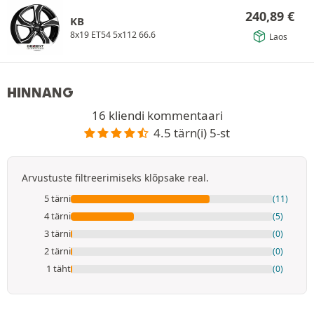
240,89
€
KB
8x19 ET54 5x112 66.6
Laos
HINNANG
16 kliendi kommentaari
4.5 tärn(i) 5-st
Arvustuste filtreerimiseks klõpsake real.
5 tärni
(11)
4 tärni
(5)
3 tärni
(0)
2 tärni
(0)
1 täht
(0)