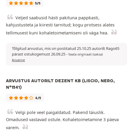
5/5
Veljed saabusid hästi pakituna pappkasti,
kahjustusteta ja kiiresti tarnitud; kogu protsess alates
tellimusest kuni kohaletoimetamiseni oli väga hea.
Tõlgitud arvustus, mis on postitatud 25.10.25 autorilt Rago65
pärast ostukogemust 26.09.25
-
Vaata originaali (saksa)
Aruanne
ARVUSTUS AUTORILT DEZENT KB (LISCIO, NERO,
N°1541)
4/5
Velgi pole veel paigaldatud. Pakend täiuslik.
Omadused vastavad ostule. Kohaletoimetamine 3 päeva
varem.