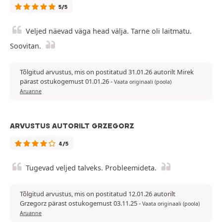
5/5
Veljed näevad väga head välja. Tarne oli laitmatu.
Soovitan.
Tõlgitud arvustus, mis on postitatud 31.01.26 autorilt Mirek
pärast ostukogemust 01.01.26
-
Vaata originaali (poola)
Aruanne
ARVUSTUS AUTORILT GRZEGORZ
4/5
Tugevad veljed talveks. Probleemideta.
Tõlgitud arvustus, mis on postitatud 12.01.26 autorilt
Grzegorz pärast ostukogemust 03.11.25
-
Vaata originaali (poola)
Aruanne