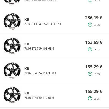
Laos
236,19
€
KB
7.5x19 ET54.5 5x114.3 67.1
Laos
153,69
€
KB
7x16 ET37 5x108 63.4
Laos
155,29
€
KB
7x16 ET40 5x114.3 60.1
Laos
155,29
€
KB
7x16 ET41 5x112 66.6
Laos