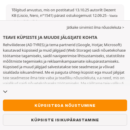
Tõlgitud arvustus, mis on postitatud 13.10.25 autorilt Dezent
KB (Liscio, Nero, n°1541) pärast ostukogemust 12.09.25
-
Vaata
originaali (itaalia)
Aruanne
Jätkake sirvimist ilma nõusolekuta >
TEAVE KÜPSISTE JA MUUDE JÄLGIJATE KOHTA
Rehviliider.ee (AD TYRES) ja tema partnerid (Google, Hotjar, Microsoft)
ARVUSTUS AUTORILT MACIEJ A
kasutavad küpsiseid ja muid jälgijaid (Web Storage) saidi nõuetekohase
töötamise tagamiseks, saidil navigeerimise lihtsustamiseks, statistiliste
4/5
mõõtmiste tegemiseks ja reklaamikampaaniate isikupärastamiseks.
Küpsised ja muud jälgijad salvestatakse teie seadmesse ja võivad
Kõik õigeaegselt, kiiresti, hea teave ja suhtlus.
sisaldada isikuandmeid. Me ei paiguta ühtegi küpsist ega muud jälgijat
teie seadmesse ilma teie vaba ja teadliku nõusolekuta, v.a need, mis on
vajalikud saidi nõuetekohaseks töötamiseks. Me säilitame teie valiku 6
Tõlgitud arvustus, mis on postitatud 17.09.25 autorilt Maciej A
kuuks. Te võite oma nõusoleku igal ajal tagasi võtta, minnes
küpsiste ja
pärast ostukogemust 18.08.25
-
Vaata originaali (poola)
muude jälgijate lehele
. Te saate saidi kasutamist jätkata ilma andmata
Aruanne
nõusolekut küpsiste ja muude jälgijate teie seadmesse paigutamiseks.
Keeldumine ei takista juurdepääsu teenustele AD TYRES. Lisateabe
KÜPSISTEGA NÕUSTUMINE
saamiseks vaadake
küpsiste ja muude jälgijate lehte
.
ARVUSTUS AUTORILT MARIAN
KÜPSISTE ISIKUPÄRASTAMINE
5/5