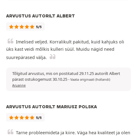
ARVUSTUS AUTORILT ALBERT
5/5
Imelised veljed. Korralikult pakitud, kuid kahjuks oli
üks kast veidi mõlkis kulleri süül. Muidu nägid need
suurepärased välja.
Tõlgitud arvustus, mis on postitatud 29.11.25 autorilt Albert
pärast ostukogemust 30.10.25
-
Vaata originaali (hollandi)
Aruanne
ARVUSTUS AUTORILT MARIUSZ POLSKA
5/5
Tarne probleemideta ja kiire. Väga hea kvaliteet ja olen