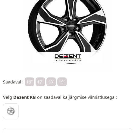
Saadaval :
16"
17"
18"
19"
Velg
Dezent KB
on saadaval ka järgmise viimistlusega :