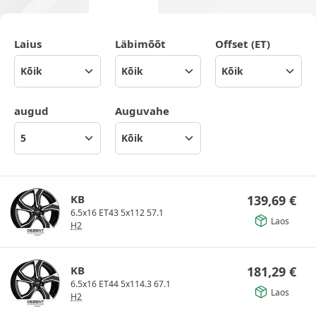
Laius
Läbimõõt
Offset (ET)
augud
Auguvahe
KB
139,69
€
6.5x16 ET43 5x112 57.1
Laos
H2
KB
181,29
€
6.5x16 ET44 5x114.3 67.1
Laos
H2