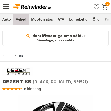
Auto
Veljed
Mootorratas
ATV
Lumeketid
Õlid
Po
Identifitseerige oma sõiduk
Veenduge, et see sobib
Dezent
KB
DEZENT KB
(BLACK, POLISHED, N°1541)
16 hinnang