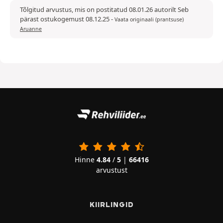
Tõlgitud arvustus, mis on postitatud 08.01.26 autorilt Seb
pärast ostukogemust 08.12.25
-
Vaata originaali (prantsuse)
Aruanne
Hinne
4.84
/
5
|
66416
arvustust
KIIRLINGID