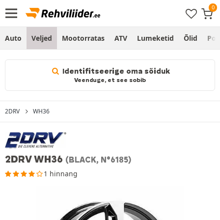
Auto
Veljed
Mootorratas
ATV
Lumeketid
Õlid
Po
Identifitseerige oma sõiduk
Veenduge, et see sobib
2DRV
WH36
2DRV WH36
(BLACK, N°6185)
1 hinnang