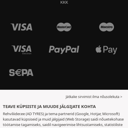
KKK
Jätkake sirvimist ilma nõusolekuta >
TEAVE KÜPSISTE JA MUUDE JÄLGIJATE KOHTA
Rehviliider.ee (AD TYRES) ja tema partnerid (Google, Hotjar, Microsoft)
kasutavad küpsiseid ja muid jälgijaid (Web Storage) saidi nõuetekohase
töötamise tagamiseks, saidil navigeerimise lihtsustamiseks, statistiliste