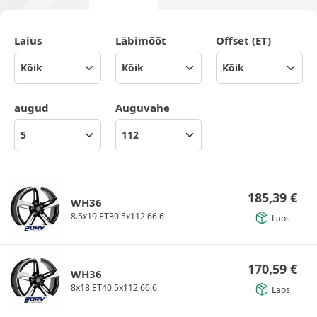
Laius
Läbimõõt
Offset (ET)
augud
Auguvahe
185,39
€
WH36
8.5x19 ET30 5x112 66.6
Laos
170,59
€
WH36
8x18 ET40 5x112 66.6
Laos