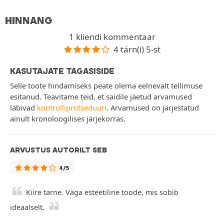
HINNANG
1 kliendi kommentaar
4 tärn(i) 5-st
KASUTAJATE TAGASISIDE
Selle toote hindamiseks peate olema eelnevalt tellimuse
esitanud. Teavitame teid, et saidile jäetud arvamused
läbivad
kontrolliprotseduuri
. Arvamused on järjestatud
ainult kronoloogilises järjekorras.
ARVUSTUS AUTORILT SEB
4/5
Kiire tarne. Väga esteetiline toode, mis sobib
ideaalselt.