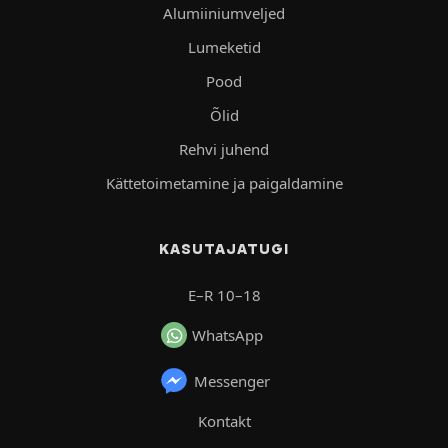
Alumiiniumveljed
Lumeketid
Pood
Õlid
Rehvi juhend
Kättetoimetamine ja paigaldamine
KASUTAJATUGI
E–R 10–18
WhatsApp
Messenger
Kontakt