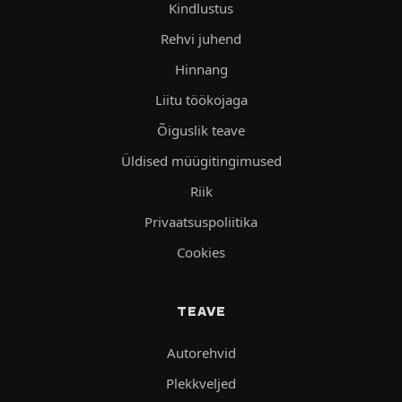
Kindlustus
Rehvi juhend
Hinnang
Liitu töökojaga
Õiguslik teave
Üldised müügitingimused
Riik
Privaatsuspoliitika
Cookies
TEAVE
Autorehvid
Plekkveljed