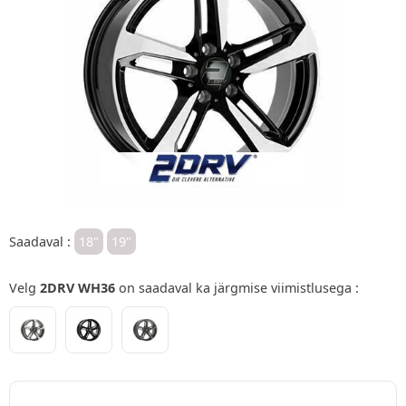
Saadaval :
18"
19"
Velg
2DRV WH36
on saadaval ka järgmise viimistlusega :