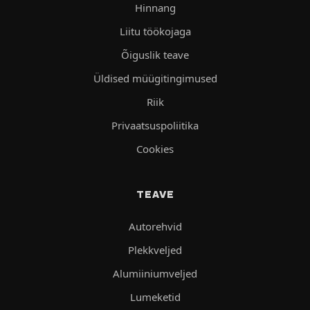
Hinnang
Liitu töökojaga
Õiguslik teave
Üldised müügitingimused
Riik
Privaatsuspoliitika
Cookies
TEAVE
Autorehvid
Plekkveljed
Alumiiniumveljed
Lumeketid