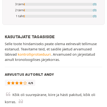
3 tärni
(0)
2 tärni
(0)
1 täht
(0)
KASUTAJATE TAGASISIDE
Selle toote hindamiseks peate olema eelnevalt tellimuse
esitanud. Teavitame teid, et saidile jäetud arvamused
läbivad
kontrolliprotseduuri
. Arvamused on järjestatud
ainult kronoloogilises järjekorras.
ARVUSTUS AUTORILT ANDY
4/5
Kõik oli suurepärane, kiire ja hästi pakitud, kõik oli
korras.