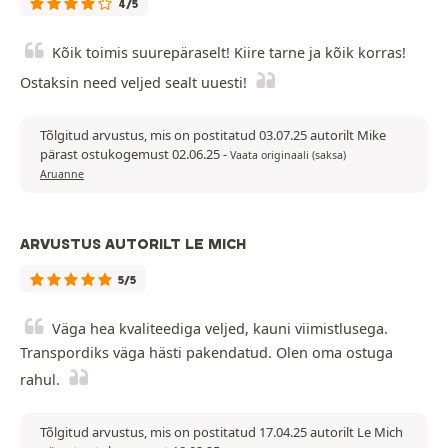
4/5
Kõik toimis suurepäraselt! Kiire tarne ja kõik korras!
Ostaksin need veljed sealt uuesti!
Tõlgitud arvustus, mis on postitatud 03.07.25 autorilt Mike
pärast ostukogemust 02.06.25
-
Vaata originaali (saksa)
Aruanne
ARVUSTUS AUTORILT LE MICH
5/5
Väga hea kvaliteediga veljed, kauni viimistlusega.
Transpordiks väga hästi pakendatud. Olen oma ostuga
rahul.
Tõlgitud arvustus, mis on postitatud 17.04.25 autorilt Le Mich