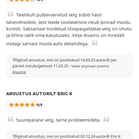
Täielikult pulbervärvitud velg sobib hästi
talverehvidele, sest teede soolatamine rikub pinnad muidu
kiiresti. Saksamaal toodetud otsepaigaldatav velg on ohutu
ja lihtne valik oma kasutuseks. Velje disainis on toredalt
midagi sarnast musta auto detailidega.
Tõlgitud arvustus, mis on postitatud 14.03.25 autorilt Jari
pärast ostukogemust 11.02.25
-
Vaata originaali (soome)
Aruanne
ARVUSTUS AUTORILT ERIC K
5/5
Suurepärane velg, tarne probleemideta.
Tõlgitud arvustus, mis on postitatud 02.12.24 autorilt Eric K