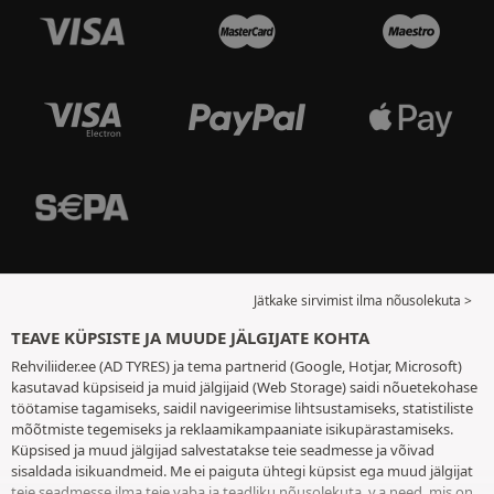
Jätkake sirvimist ilma nõusolekuta >
TEAVE KÜPSISTE JA MUUDE JÄLGIJATE KOHTA
Rehviliider.ee (AD TYRES) ja tema partnerid (Google, Hotjar, Microsoft)
kasutavad küpsiseid ja muid jälgijaid (Web Storage) saidi nõuetekohase
töötamise tagamiseks, saidil navigeerimise lihtsustamiseks, statistiliste
mõõtmiste tegemiseks ja reklaamikampaaniate isikupärastamiseks.
Küpsised ja muud jälgijad salvestatakse teie seadmesse ja võivad
sisaldada isikuandmeid. Me ei paiguta ühtegi küpsist ega muud jälgijat
teie seadmesse ilma teie vaba ja teadliku nõusolekuta, v.a need, mis on