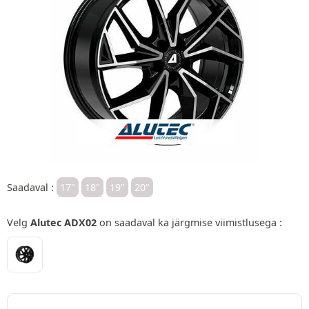
Saadaval :
17"
18"
19"
20"
Velg
Alutec ADX02
on saadaval ka järgmise viimistlusega :