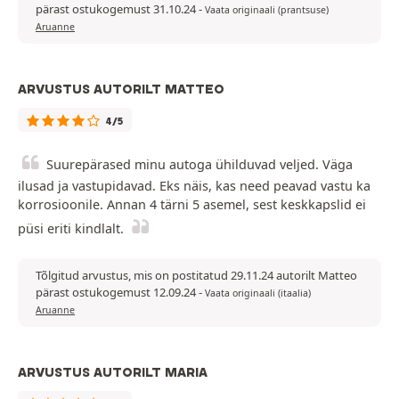
pärast ostukogemust 31.10.24
-
Vaata originaali (prantsuse)
Aruanne
ARVUSTUS AUTORILT MATTEO
4/5
Suurepärased minu autoga ühilduvad veljed. Väga
ilusad ja vastupidavad. Eks näis, kas need peavad vastu ka
korrosioonile. Annan 4 tärni 5 asemel, sest keskkapslid ei
püsi eriti kindlalt.
Tõlgitud arvustus, mis on postitatud 29.11.24 autorilt Matteo
pärast ostukogemust 12.09.24
-
Vaata originaali (itaalia)
Aruanne
ARVUSTUS AUTORILT MARIA