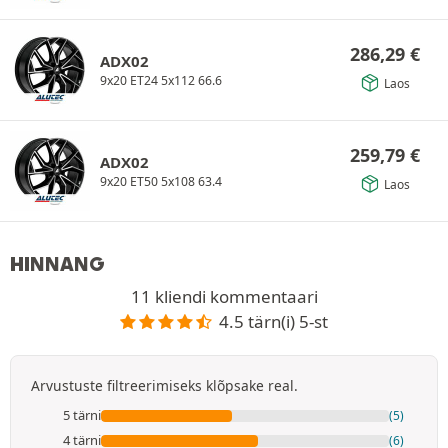
286,29
€
ADX02
9x20 ET24 5x112 66.6
Laos
259,79
€
ADX02
9x20 ET50 5x108 63.4
Laos
HINNANG
11 kliendi kommentaari
4.5 tärn(i) 5-st
Arvustuste filtreerimiseks klõpsake real.
5 tärni
(5)
4 tärni
(6)