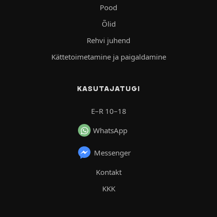
Pood
Õlid
Rehvi juhend
Kättetoimetamine ja paigaldamine
KASUTAJATUGI
E–R 10–18
WhatsApp
Messenger
Kontakt
KKK