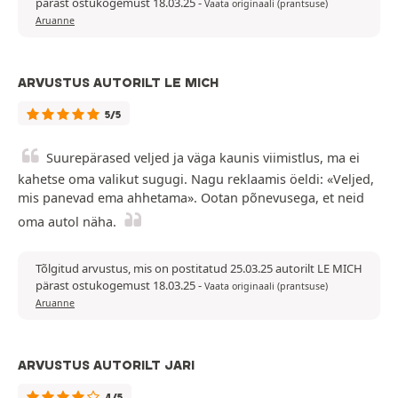
pärast ostukogemust 18.03.25
-
Vaata originaali (prantsuse)
Aruanne
ARVUSTUS AUTORILT LE MICH
5/5
Suurepärased veljed ja väga kaunis viimistlus, ma ei
kahetse oma valikut sugugi. Nagu reklaamis öeldi: «Veljed,
mis panevad ema ahhetama». Ootan põnevusega, et neid
oma autol näha.
Tõlgitud arvustus, mis on postitatud 25.03.25 autorilt LE MICH
pärast ostukogemust 18.03.25
-
Vaata originaali (prantsuse)
Aruanne
ARVUSTUS AUTORILT JARI
4/5