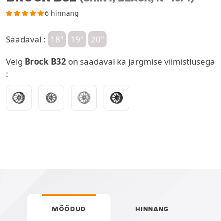
6 hinnang
Saadaval :
18"
19"
20"
Velg
Brock B32
on saadaval ka järgmise viimistlusega
:
MÕÕDUD
HINNANG