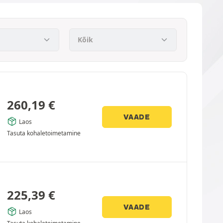
260,19
€
VAADE
Laos
Tasuta kohaletoimetamine
225,39
€
VAADE
Laos