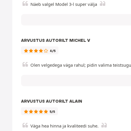
Näeb valgel Model 3-l super välja
ARVUSTUS AUTORILT MICHEL V
4/5
Olen velgedega väga rahul; pidin valima teistsuguse
ARVUSTUS AUTORILT ALAIN
5/5
Väga hea hinna ja kvaliteedi suhe.