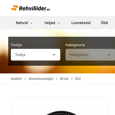
Rehvid
Veljed
Lumeketid
Õlid
Tootja
Kategooria
Avaleht
Alumiiniumveljed
Brock
B32