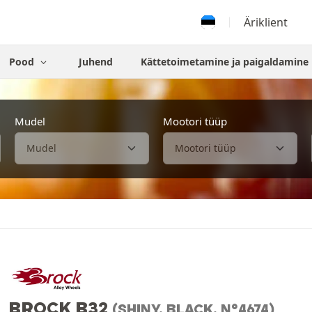
Äriklient
Pood
Juhend
Kättetoimetamine ja paigaldamine
Mudel
Mootori tüüp
BROCK B32
(SHINY, BLACK, N°4674)