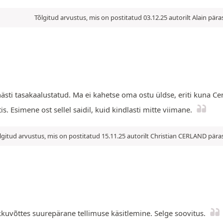
Tõlgitud arvustus, mis on postitatud 03.12.25 autorilt Alain pä
hästi tasakaalustatud. Ma ei kahetse oma ostu üldse, eriti kuna C
 Esimene ost sellel saidil, kuid kindlasti mitte viimane.
lgitud arvustus, mis on postitatud 15.11.25 autorilt Christian CERLAND pä
okkuvõttes suurepärane tellimuse käsitlemine. Selge soovitus.