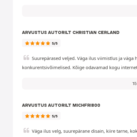
ARVUSTUS AUTORILT CHRISTIAN CERLAND
5/5
Suurepärased veljed. Väga ilus viimistlus ja väga 
konkurentsivõimelised. Kõige odavamad kogu internetis.
Tõ
ARVUSTUS AUTORILT MICHFRI800
5/5
Väga ilus velg, suurepärane disain, kiire tarne, k