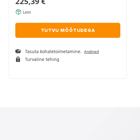
225,39
€
Laos
TUTVU MÕÕTUDEGA
Tasuta kohaletoimetamine.
Andmed
Turvaline tehing