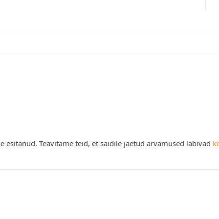
e esitanud. Teavitame teid, et saidile jäetud arvamused läbivad
k