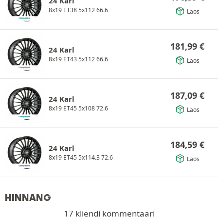
24 Karl
8x19 ET38 5x112 66.6
Laos
181,99
€
24 Karl
8x19 ET43 5x112 66.6
Laos
187,09
€
24 Karl
8x19 ET45 5x108 72.6
Laos
184,59
€
24 Karl
8x19 ET45 5x114.3 72.6
Laos
HINNANG
17 kliendi kommentaari