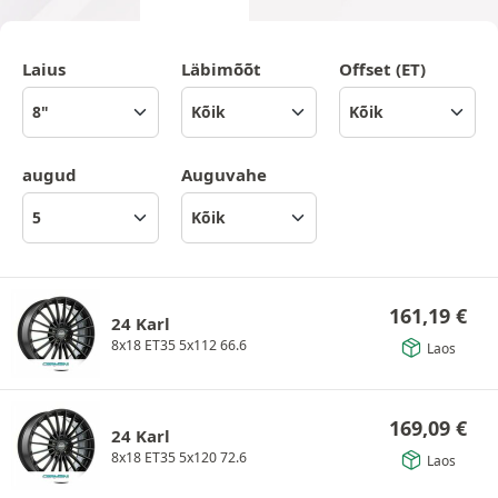
Laius
Läbimõõt
Offset (ET)
augud
Auguvahe
161,19
€
24 Karl
8x18 ET35 5x112 66.6
Laos
169,09
€
24 Karl
8x18 ET35 5x120 72.6
Laos