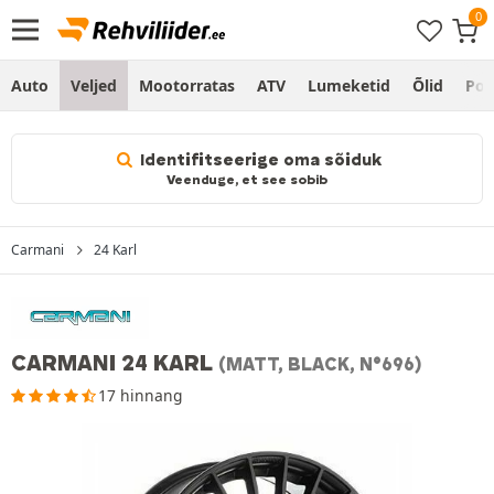
Auto
Veljed
Mootorratas
ATV
Lumeketid
Õlid
Po
Identifitseerige oma sõiduk
Veenduge, et see sobib
Carmani
24 Karl
CARMANI 24 KARL
(MATT, BLACK, N°696)
17 hinnang