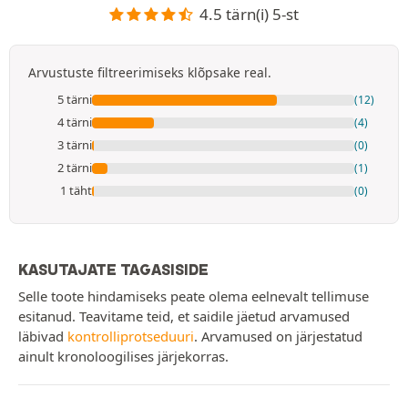
4.5 tärn(i) 5-st
Arvustuste filtreerimiseks klõpsake real.
5 tärni
(12)
4 tärni
(4)
3 tärni
(0)
2 tärni
(1)
1 täht
(0)
KASUTAJATE TAGASISIDE
Selle toote hindamiseks peate olema eelnevalt tellimuse
esitanud. Teavitame teid, et saidile jäetud arvamused
läbivad
kontrolliprotseduuri
. Arvamused on järjestatud
ainult kronoloogilises järjekorras.