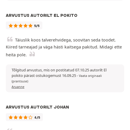
ARVUSTUS AUTORILT EL POKITO
5/5
Täiuslik koos talverehvidega, soovitan seda toodet.
Kiired tarneajad ja väga hästi kaitsega pakitud. Midagi ette
heita pole.
Tõlgitud arvustus, mis on postitatud 07.10.25 autorilt El
pokito pärast ostukogemust 16.09.25
-
Vaata originaali
(prantsuse)
Aruanne
ARVUSTUS AUTORILT JOHAN
4/5