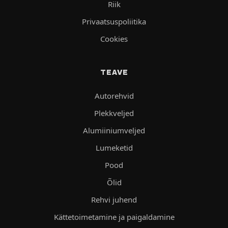
Riik
Privaatsuspoliitika
Cookies
TEAVE
Autorehvid
Plekkveljed
Alumiiniumveljed
Lumeketid
Pood
Õlid
Rehvi juhend
Kättetoimetamine ja paigaldamine