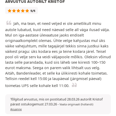
ARVUSTUS AUTORILT KRISTOF
5/5
Jah, ma tean, et need veljed ei ole ametlikult minu
autole lubatud, kuid need näevad selle all väga ilusad välja.
Mul on iga-aastase ülevaatuse jaoks endiselt
originaalkomplekt olemas. Ühte velge kahjustas mul üks
väike vahejuhtum, mille tagajärjel tekkis sinna justkui kaks
väikest pragu: üks kodara ees ja teine kodara järel. Teisel
pool oli velje serv ka veidi väljapoole mõlkis. Oleksin võinud
lasta selle parandada, kuid siis läheb see kiiresti 100–150
eurot maksma. Seega on parem valik lihtsalt uus velg.
Aitäh, Bandenleader, et selle ka ülikiiresti kohale toimetas.
Tellisin reedel kell 15:00 ja laupäeval (järgmisel päeval)
toimetas UPS selle kohale kell 11:00.
Tõlgitud arvustus, mis on postitatud 28.03.26 autorilt Kristof
pärast ostukogemust 27.03.26
-
Vaata originaali (hollandi)
Aruanne