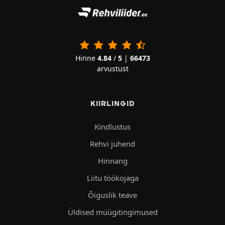
Hinne
4.84
/
5
|
66473
arvustust
KIIRLINGID
Kindlustus
Rehvi juhend
Hinnang
Liitu töökojaga
Õiguslik teave
Üldised müügitingimused