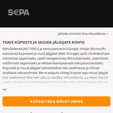
Jätkake sirvimist ilma nõusolekuta >
TEAVE KÜPSISTE JA MUUDE JÄLGIJATE KOHTA
Rehviliider.ee (AD TYRES) ja tema partnerid (Google, Hotjar, Microsoft)
kasutavad küpsiseid ja muid jälgijaid (Web Storage) saidi nõuetekohase
töötamise tagamiseks, saidil navigeerimise lihtsustamiseks, statistiliste
mõõtmiste tegemiseks ja reklaamikampaaniate isikupärastamiseks.
Küpsised ja muud jälgijad salvestatakse teie seadmesse ja võivad
sisaldada isikuandmeid. Me ei paiguta ühtegi küpsist ega muud jälgijat
teie seadmesse ilma teie vaba ja teadliku nõusolekuta, v.a need, mis on
vajalikud saidi nõuetekohaseks töötamiseks. Me säilitame teie valiku 6
kuuks. Te võite oma nõusoleku igal ajal tagasi võtta, minnes
küpsiste ja
muude jälgijate lehele
. Te saate saidi kasutamist jätkata ilma andmata
nõusolekut küpsiste ja muude jälgijate teie seadmesse paigutamiseks.
Keeldumine ei takista juurdepääsu teenustele AD TYRES. Lisateabe
KÜPSISTEGA NÕUSTUMINE
saamiseks vaadake
küpsiste ja muude jälgijate lehte
.