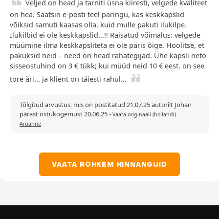
Veljed on head ja tarniti üsna kiiresti, velgede kvaliteet
on hea. Saatsin e-posti teel päringu, kas keskkapslid
võiksid samuti kaasas olla, kuid mulle pakuti ilukilpe.
Ilukilbid ei ole keskkapslid...!! Raisatud võimalus: velgede
müümine ilma keskkapsliteta ei ole päris õige. Hoolitse, et
pakuksid neid – need on head rahategijad. Ühe kapsli neto
sisseostuhind on 3 € tükk; kui müüd neid 10 € eest, on see
tore äri... ja klient on täiesti rahul...
Tõlgitud arvustus, mis on postitatud 21.07.25 autorilt Johan
pärast ostukogemust 20.06.25
-
Vaata originaali (hollandi)
Aruanne
VAATA ROHKEM HINNANGUID