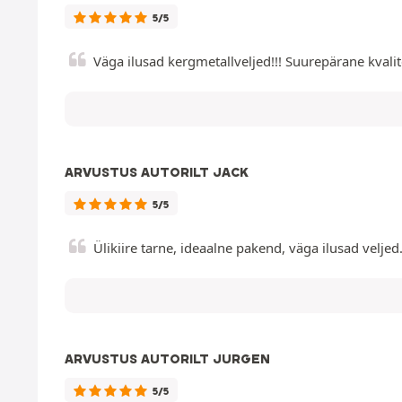
5/5
Väga ilusad kergmetallveljed!!! Suurepärane kvalit
ARVUSTUS AUTORILT JACK
5/5
Ülikiire tarne, ideaalne pakend, väga ilusad velje
ARVUSTUS AUTORILT JURGEN
5/5