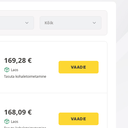
169,28
€
VAADE
Laos
Tasuta kohaletoimetamine
168,09
€
VAADE
Laos