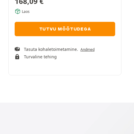
168,09
€
Laos
TUTVU MÕÕTUDEGA
Tasuta kohaletoimetamine.
Andmed
Turvaline tehing