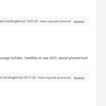
ärast ostukogemust 13.01.25
-
Vaata originaali (hollandi)
Aruanne
iusega tollides. Seetõttu ei saa 2025. aastal planeeritud
rast ostukogemust 20.11.24
-
Vaata originaali (prantsuse)
Aruanne