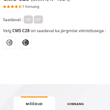
7 hinnang
Saadaval :
18"
20"
Velg
CMS C28
on saadaval ka järgmise viimistlusega :
MÕÕDUD
HINNANG