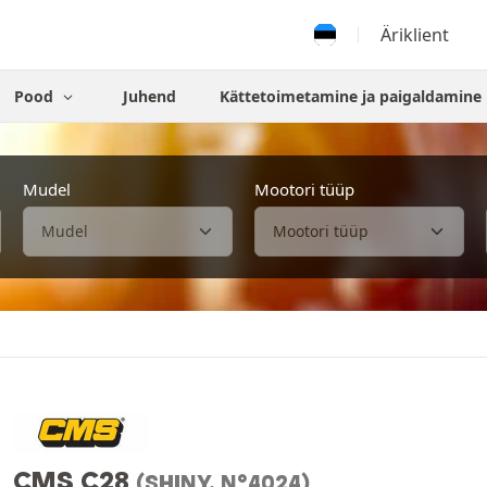
Äriklient
Pood
Juhend
Kättetoimetamine ja paigaldamine
Mudel
Mootori tüüp
CMS C28
(SHINY, N°4024)