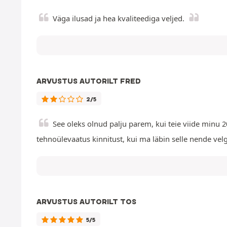
Väga ilusad ja hea kvaliteediga veljed.
ARVUSTUS AUTORILT FRED
2/5
See oleks olnud palju parem, kui teie viide minu 201
tehnoülevaatus kinnitust, kui ma läbin selle nende vel
ARVUSTUS AUTORILT TOS
5/5