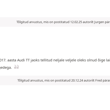
Tõlgitud arvustus, mis on postitatud 12.02.25 autorilt Jurgen p
7. aasta Audi TT jaoks tellitud neljale veljele oleks olnud õige la
gedega.
Tõlgitud arvustus, mis on postitatud 20.12.24 autorilt Fred pä