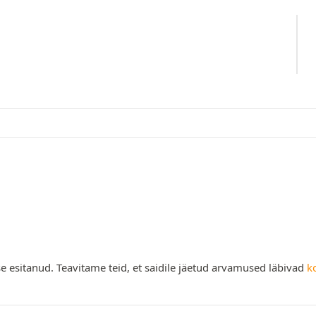
e esitanud. Teavitame teid, et saidile jäetud arvamused läbivad
k