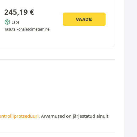
245,19
€
VAADE
Laos
Tasuta kohaletoimetamine
ontrolliprotseduuri
. Arvamused on järjestatud ainult