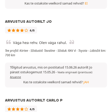
Kas te ostaksite veelkord samad rehvid?
EI
ARVUSTUS AUTORILT JO
4/5
Väga hea rehv. Olen väga rahul.
Tee profiil: Kiirtee - Sõidustiil: Tavaline - Sõiduk: RAV 4 - Toyota - Läbisõit km:
700 km
Tõlgitud arvustus, mis on postitatud 15.06.26 autorilt Jo
pärast ostukogemust 15.05.26
-
Vaata originaali (prantsuse)
Aruanne
Kas te ostaksite veelkord samad rehvid?
JAH
ARVUSTUS AUTORILT CARLO P
4/5