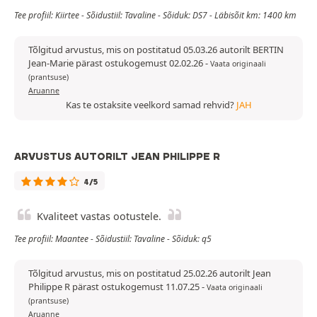
Tee profiil: Kiirtee - Sõidustiil: Tavaline - Sõiduk: DS7 - Läbisõit km: 1400 km
Tõlgitud arvustus, mis on postitatud 05.03.26 autorilt BERTIN
Jean-Marie pärast ostukogemust 02.02.26
-
Vaata originaali
(prantsuse)
Aruanne
Kas te ostaksite veelkord samad rehvid?
JAH
ARVUSTUS AUTORILT JEAN PHILIPPE R
4/5
Kvaliteet vastas ootustele.
Tee profiil: Maantee - Sõidustiil: Tavaline - Sõiduk: q5
Tõlgitud arvustus, mis on postitatud 25.02.26 autorilt Jean
Philippe R pärast ostukogemust 11.07.25
-
Vaata originaali
(prantsuse)
Aruanne