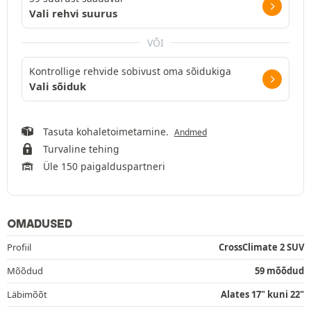
Vali rehvi suurus
VÕI
Kontrollige rehvide sobivust oma sõidukiga
Vali sõiduk
Tasuta kohaletoimetamine.
Andmed
Turvaline tehing
Üle 150 paigalduspartneri
OMADUSED
Profiil
CrossClimate 2 SUV
Mõõdud
59 mõõdud
Läbimõõt
Alates 17" kuni 22"