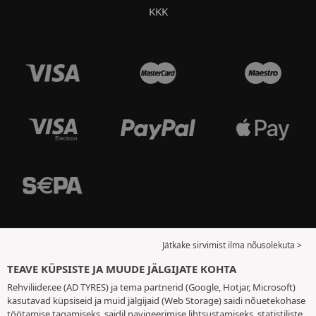
KKK
Jätkake sirvimist ilma nõusolekuta >
TEAVE KÜPSISTE JA MUUDE JÄLGIJATE KOHTA
Rehviliider.ee (AD TYRES) ja tema partnerid (Google, Hotjar, Microsoft)
kasutavad küpsiseid ja muid jälgijaid (Web Storage) saidi nõuetekohase
töötamise tagamiseks, saidil navigeerimise lihtsustamiseks, statistiliste