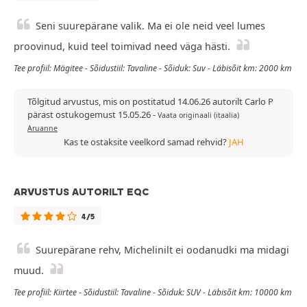
Seni suurepärane valik. Ma ei ole neid veel lumes
proovinud, kuid teel toimivad need väga hästi.
Tee profiil: Mägitee - Sõidustiil: Tavaline - Sõiduk: Suv - Läbisõit km: 2000 km
Tõlgitud arvustus, mis on postitatud 14.06.26 autorilt Carlo P
pärast ostukogemust 15.05.26
-
Vaata originaali (itaalia)
Aruanne
Kas te ostaksite veelkord samad rehvid?
JAH
ARVUSTUS AUTORILT EQC
4/5
Suurepärane rehv, Michelinilt ei oodanudki ma midagi
muud.
Tee profiil: Kiirtee - Sõidustiil: Tavaline - Sõiduk: SUV - Läbisõit km: 10000 km