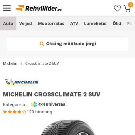
Auto
Veljed
Mootorratas
ATV
Lumeketid
Õlid
Po
Otsing mõõtude järgi
Michelin
CrossClimate 2 SUV
MICHELIN CROSSCLIMATE 2 SUV
Kategooria :
4x4 universaal
120 hinnang