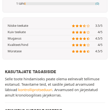
1 täht
(0)
Niiske teekate
3.5/5
Kuiv teekate
4/5
Mugavus
4.5/5
Kvaliteet/hind
4/5
Müratase
4.5/5
KASUTAJATE TAGASISIDE
Selle toote hindamiseks peate olema eelnevalt tellimuse
esitanud. Teavitame teid, et saidile jäetud arvamused
läbivad
kontrolliprotseduuri
. Arvamused on järjestatud
ainult kronoloogilises järjekorras.