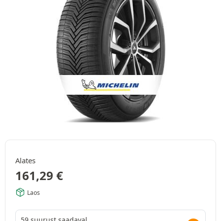
Alates
161,29
€
Laos
59 suurust saadaval