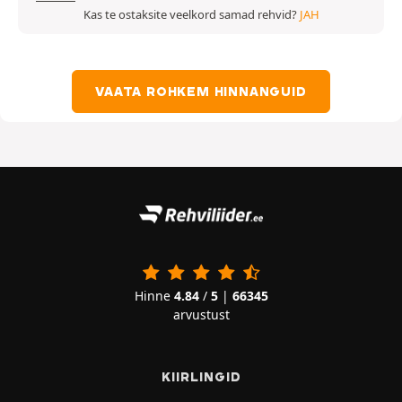
Kas te ostaksite veelkord samad rehvid?
JAH
VAATA ROHKEM HINNANGUID
Hinne
4.84
/
5
|
66345
arvustust
KIIRLINGID