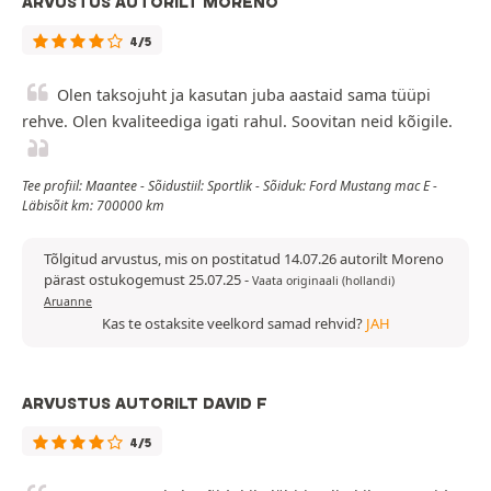
ARVUSTUS AUTORILT MORENO
4/5
Olen taksojuht ja kasutan juba aastaid sama tüüpi
rehve. Olen kvaliteediga igati rahul. Soovitan neid kõigile.
Tee profiil: Maantee - Sõidustiil: Sportlik - Sõiduk: Ford Mustang mac E -
Läbisõit km: 700000 km
Tõlgitud arvustus, mis on postitatud 14.07.26 autorilt Moreno
pärast ostukogemust 25.07.25
-
Vaata originaali (hollandi)
Aruanne
Kas te ostaksite veelkord samad rehvid?
JAH
ARVUSTUS AUTORILT DAVID F
4/5