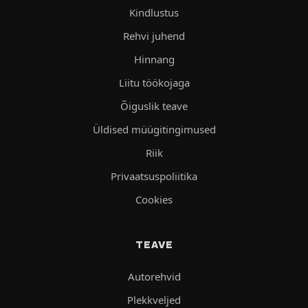
Kindlustus
Rehvi juhend
Hinnang
Liitu töökojaga
Õiguslik teave
Üldised müügitingimused
Riik
Privaatsuspoliitika
Cookies
TEAVE
Autorehvid
Plekkveljed