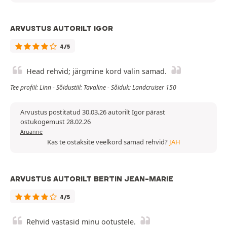
ARVUSTUS AUTORILT IGOR
4/5
Head rehvid; järgmine kord valin samad.
Tee profiil: Linn - Sõidustiil: Tavaline - Sõiduk: Landcruiser 150
Arvustus postitatud 30.03.26 autorilt Igor pärast
ostukogemust 28.02.26
Aruanne
Kas te ostaksite veelkord samad rehvid?
JAH
ARVUSTUS AUTORILT BERTIN JEAN-MARIE
4/5
Rehvid vastasid minu ootustele.