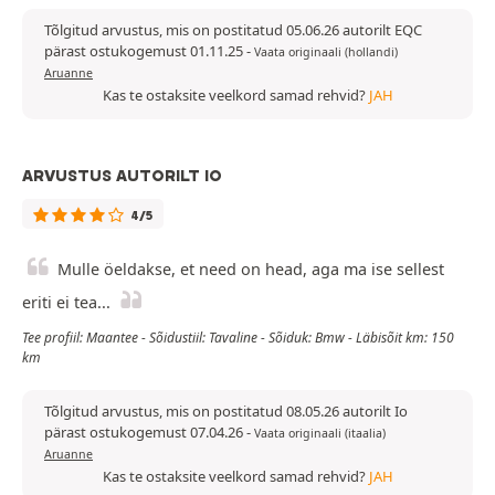
Tõlgitud arvustus, mis on postitatud 05.06.26 autorilt EQC
pärast ostukogemust 01.11.25
-
Vaata originaali (hollandi)
Aruanne
Kas te ostaksite veelkord samad rehvid?
JAH
ARVUSTUS AUTORILT IO
4/5
Mulle öeldakse, et need on head, aga ma ise sellest
eriti ei tea...
Tee profiil: Maantee - Sõidustiil: Tavaline - Sõiduk: Bmw - Läbisõit km: 150
km
Tõlgitud arvustus, mis on postitatud 08.05.26 autorilt Io
pärast ostukogemust 07.04.26
-
Vaata originaali (itaalia)
Aruanne
Kas te ostaksite veelkord samad rehvid?
JAH