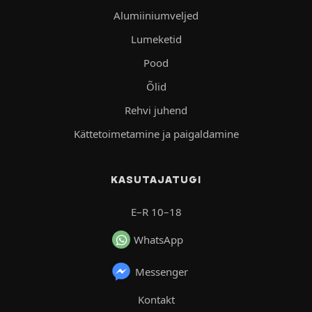
Alumiiniumveljed
Lumeketid
Pood
Õlid
Rehvi juhend
Kättetoimetamine ja paigaldamine
KASUTAJATUGI
E–R 10–18
WhatsApp
Messenger
Kontakt