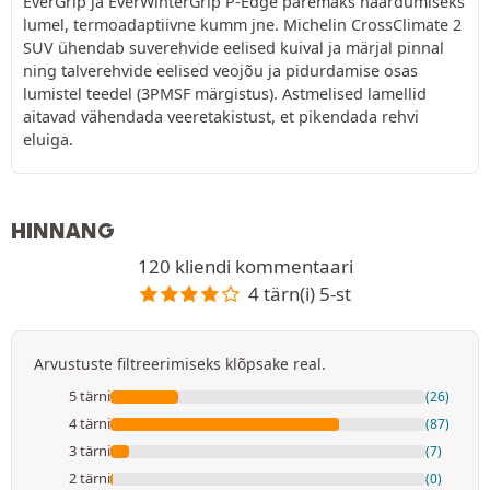
EverGrip ja EverWinterGrip P-Edge paremaks haardumiseks
lumel, termoadaptiivne kumm jne. Michelin CrossClimate 2
SUV ühendab suverehvide eelised kuival ja märjal pinnal
ning talverehvide eelised veojõu ja pidurdamise osas
lumistel teedel (3PMSF märgistus). Astmelised lamellid
aitavad vähendada veeretakistust, et pikendada rehvi
eluiga.
HINNANG
120 kliendi kommentaari
4 tärn(i) 5-st
Arvustuste filtreerimiseks klõpsake real.
5 tärni
(26)
4 tärni
(87)
3 tärni
(7)
2 tärni
(0)