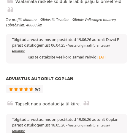
Vaatamata raskele sõidukile läbiti palju kilomeetreid.
Tee profiil: Maantee - Sõidustiil: Tavaline - Sõiduk: Volkwagen touareg -
Läbisõit km: 40000 km
Tõlgitud arvustus, mis on postitatud 19.06.26 autorilt David F
pärast ostukogemust 06.04.25
-
Vaata originaali (prantsuse)
Aruanne
Kas te ostaksite veelkord samad rehvid?
JAH
ARVUSTUS AUTORILT COPLAN
5/5
Täpselt nagu oodatud ja ülikiire.
Tõlgitud arvustus, mis on postitatud 19.06.26 autorilt Coplan
pärast ostukogemust 18.05.26
-
Vaata originaali (prantsuse)
Aruanne