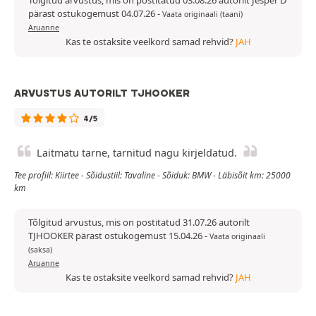
Tõlgitud arvustus, mis on postitatud 03.08.26 autorilt Jesper D
pärast ostukogemust 04.07.26
-
Vaata originaali (taani)
Aruanne
Kas te ostaksite veelkord samad rehvid?
JAH
ARVUSTUS AUTORILT TJHOOKER
4/5
Laitmatu tarne, tarnitud nagu kirjeldatud.
Tee profiil: Kiirtee - Sõidustiil: Tavaline - Sõiduk: BMW - Läbisõit km: 25000
km
Tõlgitud arvustus, mis on postitatud 31.07.26 autorilt
TJHOOKER pärast ostukogemust 15.04.26
-
Vaata originaali
(saksa)
Aruanne
Kas te ostaksite veelkord samad rehvid?
JAH