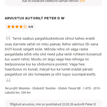
Kas te ostaksite veelkord samad rehvid?
JAH
ARVUSTUS AUTORILT PETER D W
4/5
Tarne saabus paigalduskeskuse sõnul kahes eraldi
osas (tarnete vahel oli mitu päeva). Rehvi välimus tõi vana
DOT-koodi selgelt esile. Mõnda rehvi oli väga raske
paigaldada (võib-olla olid need juba veidi rohkem kuivanud
kui uuem rehv). Muidu on tegu väga hea rehviga nii
teelpüsivuse kui ka sõidumüra poolest. Väga hea
haarduvus nii kuival, märjal kui ka lumel (nädal pärast
paigaldust oli üks lumepäev ja sõit sujus suurepäraselt).
Tee profiil: Maantee - Sõidustiil: Tavaline - Sõiduk: Passat B8 - 1.4TSI - 2016 -
Läbisõit km: 500 km
Tõlgitud arvustus, mis on postitatud 22.02.26 autorilt Peter D