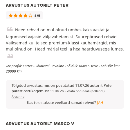
ARVUSTUS AUTORILT PETER
4/5
Need rehvid on mul olnud umbes kaks aastat ja
tagumised vajasid väljavahetamist. Suurepärased rehvid.
Vaiksemad kui teised premium-klassi kaubamärgid, mis
mul olnud on. Head märjal teel ja hea haarduvusega lumes.
Tee profiil: Kiirtee - Sõidustiil: Tavaline - Sõiduk: BMW 5 serie - Läbisõit km:
20000 km
Tõlgitud arvustus, mis on postitatud 11.07.26 autorilt Peter
pärast ostukogemust 11.06.26
-
Vaata originaali (hollandi)
Aruanne
Kas te ostaksite veelkord samad rehvid?
JAH
ARVUSTUS AUTORILT MARCO V