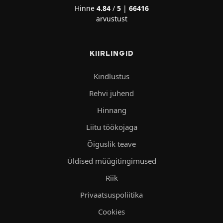
Hinne
4.84
/
5
|
66416
arvustust
KIIRLINGID
Kindlustus
Rehvi juhend
Hinnang
Liitu töökojaga
Õiguslik teave
Üldised müügitingimused
Riik
Privaatsuspoliitika
Cookies