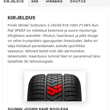
KIRJELDUS
KKK
HINNANG
OHUTUS
KIRJELDUS
Pirelli Winter Sottozero 3 245/50 R18 100H (*) MFS Run
Flat 3PMSF on mõeldud keskmise ja suure mootoriga
kõrgklassi autodele. Ohutus, haarduvus ja pikk eluiga
on rehvi trumpideks igasugustes ilmaoludes. Rehv on
välja töötatud parandamaks autode sportlikke
saavutusi. Mitmed testid viidi läbi äärmuslikes
talveoludes. Haarduvus lumisel teel on paranenud tänu
lamellide 3D tehnoloogiale.
SUUNAV JOONIS KAHE NOOLEGA