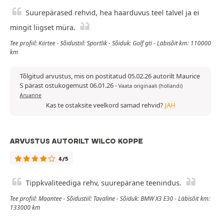
Suurepärased rehvid, hea haarduvus teel talvel ja ei
mingit liigset müra.
Tee profiil: Kiirtee - Sõidustiil: Sportlik - Sõiduk: Golf gti - Läbisõit km: 110000
km
Tõlgitud arvustus, mis on postitatud 05.02.26 autorilt Maurice
S pärast ostukogemust 06.01.26
-
Vaata originaali (hollandi)
Aruanne
Kas te ostaksite veelkord samad rehvid?
JAH
ARVUSTUS AUTORILT WILCO KOPPE
4/5
Tippkvaliteediga rehv, suurepärane teenindus.
Tee profiil: Maantee - Sõidustiil: Tavaline - Sõiduk: BMW X3 E30 - Läbisõit km:
133000 km