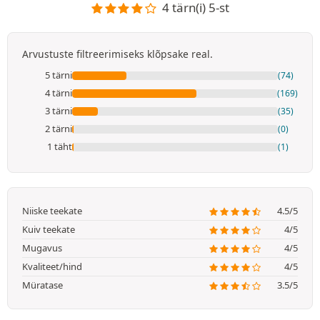
4 tärn(i) 5-st
Arvustuste filtreerimiseks klõpsake real.
5 tärni
(74)
4 tärni
(169)
3 tärni
(35)
2 tärni
(0)
1 täht
(1)
Niiske teekate
4.5/5
Kuiv teekate
4/5
Mugavus
4/5
Kvaliteet/hind
4/5
Müratase
3.5/5