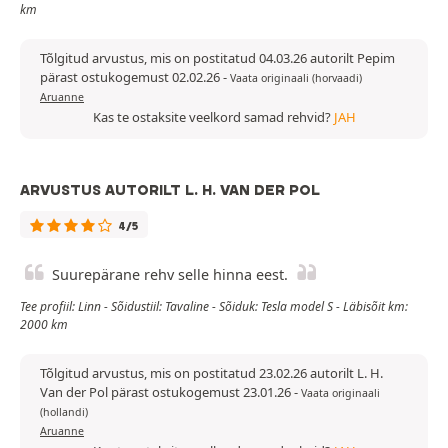
km
Tõlgitud arvustus, mis on postitatud 04.03.26 autorilt Pepim
pärast ostukogemust 02.02.26
-
Vaata originaali (horvaadi)
Aruanne
Kas te ostaksite veelkord samad rehvid?
JAH
ARVUSTUS AUTORILT L. H. VAN DER POL
4/5
Suurepärane rehv selle hinna eest.
Tee profiil: Linn - Sõidustiil: Tavaline - Sõiduk: Tesla model S - Läbisõit km:
2000 km
Tõlgitud arvustus, mis on postitatud 23.02.26 autorilt L. H.
Van der Pol pärast ostukogemust 23.01.26
-
Vaata originaali
(hollandi)
Aruanne