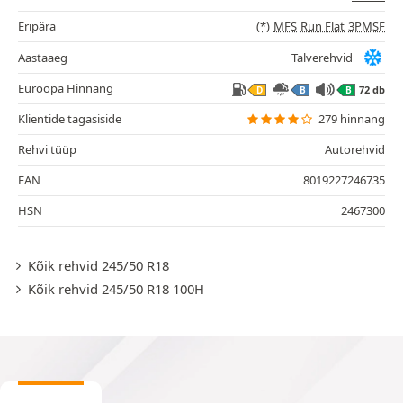
Eripära
(*)
MFS
Run Flat
3PMSF
Aastaaeg
Talverehvid
Euroopa Hinnang
72 db
D
B
B
Klientide tagasiside
279 hinnang
Rehvi tüüp
Autorehvid
EAN
8019227246735
HSN
2467300
Kõik rehvid 245/50 R18
Kõik rehvid 245/50 R18 100H