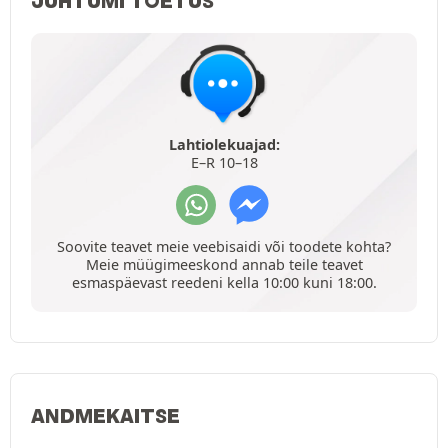
JUHTUMI TOETUS
Lahtiolekuajad:
E–R 10–18
Soovite teavet meie veebisaidi või toodete kohta?
Meie müügimeeskond annab teile teavet
esmaspäevast reedeni kella 10:00 kuni 18:00.
ANDMEKAITSE