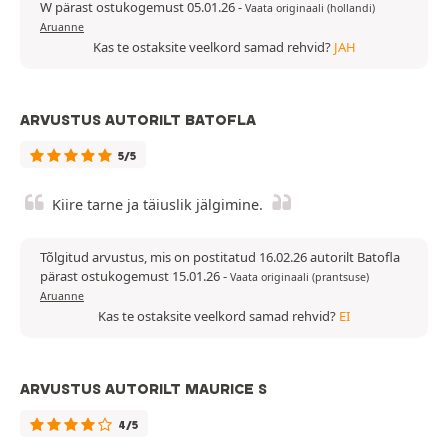
W pärast ostukogemust 05.01.26
-
Vaata originaali (hollandi)
Aruanne
Kas te ostaksite veelkord samad rehvid?
JAH
ARVUSTUS AUTORILT BATOFLA
5/5
Kiire tarne ja täiuslik jälgimine.
Tõlgitud arvustus, mis on postitatud 16.02.26 autorilt Batofla
pärast ostukogemust 15.01.26
-
Vaata originaali (prantsuse)
Aruanne
Kas te ostaksite veelkord samad rehvid?
EI
ARVUSTUS AUTORILT MAURICE S
4/5