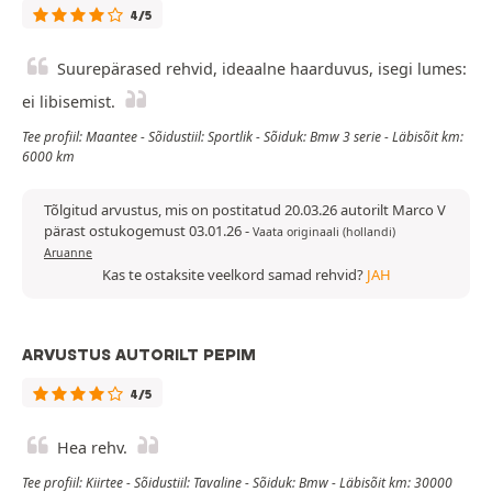
4/5
Suurepärased rehvid, ideaalne haarduvus, isegi lumes:
ei libisemist.
Tee profiil: Maantee - Sõidustiil: Sportlik - Sõiduk: Bmw 3 serie - Läbisõit km:
6000 km
Tõlgitud arvustus, mis on postitatud 20.03.26 autorilt Marco V
pärast ostukogemust 03.01.26
-
Vaata originaali (hollandi)
Aruanne
Kas te ostaksite veelkord samad rehvid?
JAH
ARVUSTUS AUTORILT PEPIM
4/5
Hea rehv.
Tee profiil: Kiirtee - Sõidustiil: Tavaline - Sõiduk: Bmw - Läbisõit km: 30000