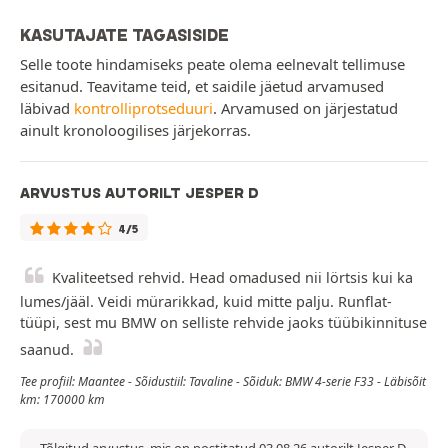
KASUTAJATE TAGASISIDE
Selle toote hindamiseks peate olema eelnevalt tellimuse
esitanud. Teavitame teid, et saidile jäetud arvamused
läbivad
kontrolliprotseduuri
. Arvamused on järjestatud
ainult kronoloogilises järjekorras.
ARVUSTUS AUTORILT JESPER D
4/5
Kvaliteetsed rehvid. Head omadused nii lörtsis kui ka
lumes/jääl. Veidi mürarikkad, kuid mitte palju. Runflat-
tüüpi, sest mu BMW on selliste rehvide jaoks tüübikinnituse
saanud.
Tee profiil: Maantee - Sõidustiil: Tavaline - Sõiduk: BMW 4-serie F33 - Läbisõit
km: 170000 km