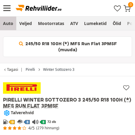
Auto
Veljed
Mootorratas
ATV
Lumeketid
Õlid
Po
245/50 R18 100H (*) MFS Run Flat 3PMSF
(muuda)
Tagasi
Pirelli
Winter Sottozero 3
PIRELLI WINTER SOTTOZERO 3
245/50 R18 100H
(*)
MFS
RUN FLAT
3PMSF
Talverehvid
72 db
D
B
B
4/5
(279 hinnang)