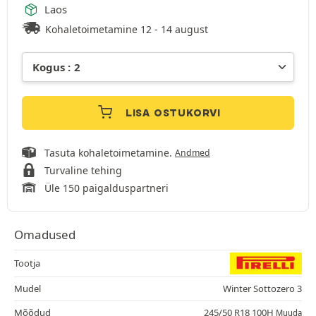
Laos
Kohaletoimetamine 12 - 14 august
LISA OSTUKORVI
Tasuta kohaletoimetamine.
Andmed
Turvaline tehing
Üle 150 paigalduspartneri
Omadused
Tootja
Mudel
Winter Sottozero 3
Mõõdud
245/50 R18 100H
Muuda