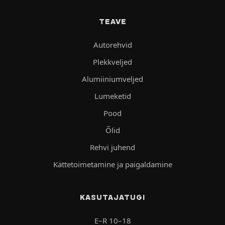
TEAVE
Autorehvid
Plekkveljed
Alumiiniumveljed
Lumeketid
Pood
Õlid
Rehvi juhend
Kättetoimetamine ja paigaldamine
KASUTAJATUGI
E–R 10–18